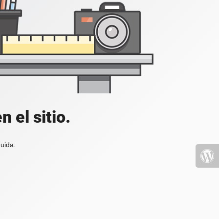
 el sitio.
uida.