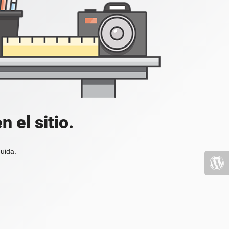
 el sitio.
uida.