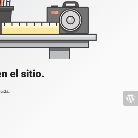
 el sitio.
uida.