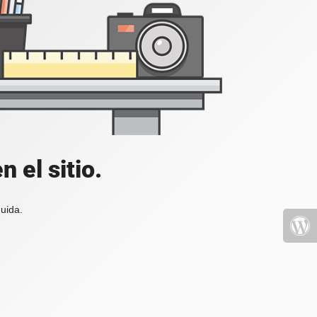
 el sitio.
uida.