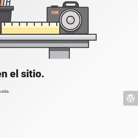
 el sitio.
uida.