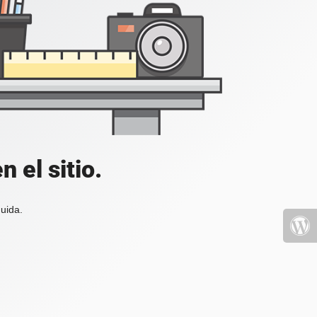
 el sitio.
uida.