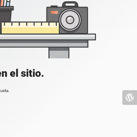
 el sitio.
uida.